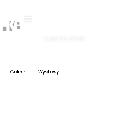
KUBA
ELWERTOWSKI
DOKTOR SZTUKI
To co widzisz, jest tym co widzisz
FRANK STELLA
Galeria
Wystawy