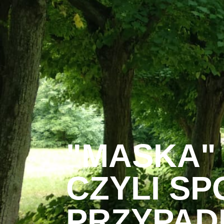
"MASKA" 
CZYLI SP
PRZYPAD