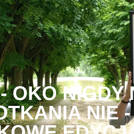
- OKO NIGDY N
OTKANIA NIE -
KOWE EDYCJA