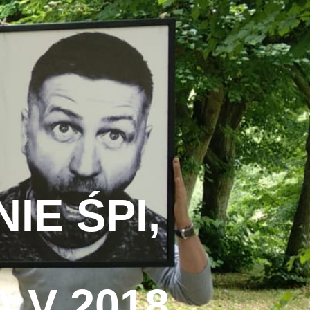
IE ŚPI,
 V 2018