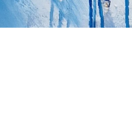
Kuba Elwertowski - ART
Wszelkie prawa zastrzeżone © kubaelwertowski.art 2026
STRONA GŁÓWNA
DIGITAL DOSSIER
GALERIA
WYSTAWY I WERNISAŻE